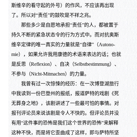
斯维辛的看守起的外号）的作风，不应该再出现
了。所以对“责任”的鼓吹是不祥之兆。
那些多少是自愿地承担“责任”的人，都被置于
持久不断的紧急状态令的行为方式中。而对抗奥斯
维辛定律的唯一真实的力量就是“自律”（Autono-
mie），如果允许我用康德的术语来表达的话；也就
是反思（Reflexion）、自决（Selbstbestimmung）、
不参与（Nicht-Mitmachen）的力量。
我曾有过一次惊悚的经历：在一次博登湖旅行
中我读到一份巴登州的报纸，报道萨特的戏剧《死
无葬身之地》，该剧讲述了一些最可怕的事情。对
报刊评论员来说该剧是令人不快的。但评论员并没
有用“这件事的恐怖是我们这个世界的恐怖”来解释
这种不快，而是将它歪曲成了这样，即与萨特所坚