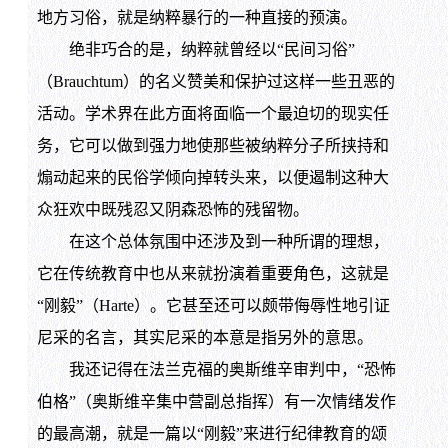
地方习俗，就是纳粹暴行的一种直接的预演。
绝非巧合的是，纳粹就曾经以“民间习俗”
（Brauchtum）的名义赞美和保护过这样一些丑恶的
活动。学术界在此方面将面临一个最迫切的现实任
务，它可以做到强力地使那些被纳粹分子所挟持和
煽动起来的民俗学倾向掉转头来，以便遏制这种大
众狂欢中既残忍又阴森恐怖的残留物。
在这个总体氛围中还涉及到一种所谓的理想，
它在传统教育中也从来就扮演着重要角色，这就是
“刚毅”（Harte）。它甚至还可以颇带侮辱性地引证
尼采的名言，其实尼采的本意是指另外的意思。
我还记得在法兰克福的奥斯维辛审判中，“恐怖
伯格”（奥斯维辛集中营副总指挥）有一次情绪发作
的最高潮，就是一篇以“刚毅”来进行纪律教育的颂