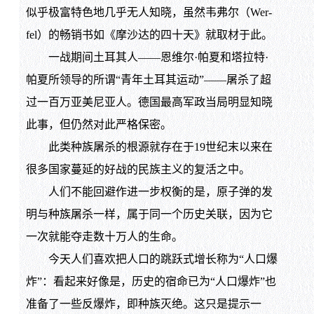
似乎极富特色地几乎无人知晓，虽然韦弗尔（Wer-
fel）的畅销书如《摩沙达的四十天》就取材于此。
一战期间土耳其人——恩维尔·帕夏和塔拉特·
帕夏所领导的所谓“青年土耳其运动”——屠杀了超
过一百万亚美尼亚人。德国最高军政当局明显知晓
此事，但仍然对此严格保密。
此类种族屠杀的根源就存在于19世纪末以来在
很多国家蔓延的好战的民族主义的复活之中。
人们不能回避作进一步权衡的是，原子弹的发
明与种族屠杀一样，属于同一个历史关联，因为它
一次就能夺走数十万人的生命。
今天人们喜欢把人口的跳跃式增长称为“人口爆
炸”：看起来好像是，历史的宿命已为“人口爆炸”也
准备了一些反爆炸，即种族灭绝。这只是提示一