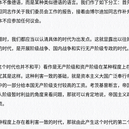
不像德语，而是某种类似德语的语言。我们作了如下分工：首
坦同志作关于我们委员会工作的报告，接着由博尔迪加同志作补
本不应参加任何议会。
时，我们都应当以认清具体的时代为出发点。这就显露出以往
的时代，是开展阶级战争、国内战争和实行无产阶级专政的时代
个时代也并不和平）看作是无产阶级和资产阶级在某种程度上
尤其是这样。这种利害一致的基础，就是资本主义大国广泛奉行
中的一部分给本国无产阶级支付较高的工资。考茨基曾断言，帝
人阶级暂时利益的角度来看问题，那就可以肯定地说，帝国主义
资。
程度上存在着利害一致的时代，那就由此产生这个时代的第二